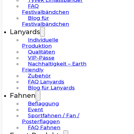
Tyvek Einlassbänder
FAQ
Festivalbändchen
Blog für
Festivalbändchen
Lanyards
Individuelle
Produktion
Qualitäten
VIP-Pässe
Nachhaltigkeit – Earth
Friendly
Zubehör
FAQ Lanyards
Blog für Lanyards
Fahnen
Beflaggung
Event
Sportfahnen / Fan /
Posterflaggen
FAQ Fahnen