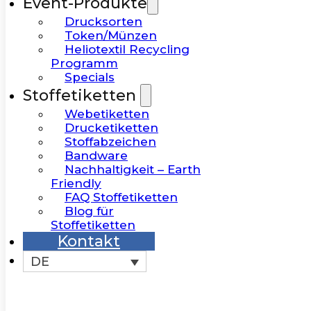
Event-Produkte
Drucksorten
Token/Münzen
Heliotextil Recycling
Programm
Specials
Stoffetiketten
Webetiketten
Drucketiketten
Stoffabzeichen
Bandware
Nachhaltigkeit – Earth
Friendly
FAQ Stoffetiketten
Blog für
Stoffetiketten
Kontakt
DE