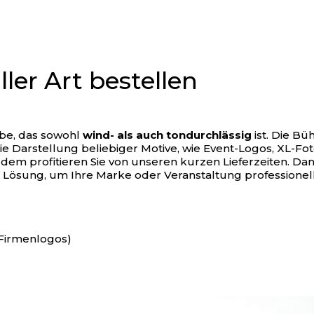
ler Art bestellen
be, das sowohl
wind- als auch tondurchlässig
ist. Die B
ie Darstellung beliebiger Motive, wie Event-Logos, XL-Fot
profitieren Sie von unseren kurzen Lieferzeiten. Dank s
e Lösung, um Ihre Marke oder Veranstaltung professionell
 Firmenlogos)