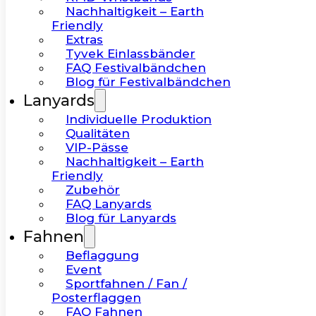
Nachhaltigkeit – Earth
Friendly
Extras
Tyvek Einlassbänder
FAQ Festivalbändchen
Blog für Festivalbändchen
Lanyards
Individuelle Produktion
Qualitäten
VIP-Pässe
Nachhaltigkeit – Earth
Friendly
Zubehör
FAQ Lanyards
Blog für Lanyards
Fahnen
Beflaggung
Event
Sportfahnen / Fan /
Posterflaggen
FAQ Fahnen