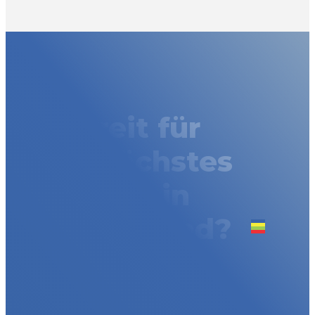
Bereit für
dein nächstes
Event in
Deutschland?
Fahnen und Eventprodukte aus Österreich
Jetzt anfragen
+43 1 53
Haben wir Ihr Interesse geweckt?