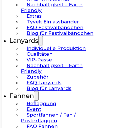
Nachhaltigkeit – Earth
Friendly
Extras
Tyvek Einlassbänder
FAQ Festivalbändchen
Blog für Festivalbändchen
Lanyards
Individuelle Produktion
Qualitäten
VIP-Pässe
Nachhaltigkeit – Earth
Friendly
Zubehör
FAQ Lanyards
Blog für Lanyards
Fahnen
Beflaggung
Event
Sportfahnen / Fan /
Posterflaggen
FAQ Fahnen